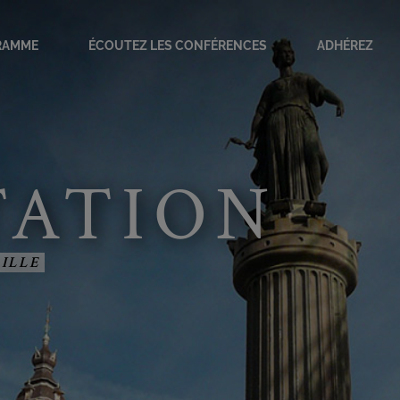
RAMME
ÉCOUTEZ LES CONFÉRENCES
ADHÉREZ
amme en cours
ves
orties
TATION
onférenciers
scapades parisiennes
LILLE