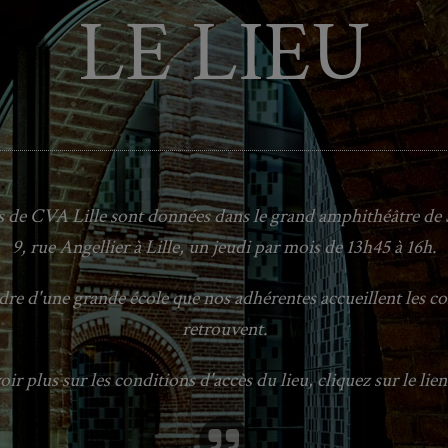
LE LIEU
 de CVA Lille sont données dans le grand amphithéâtre de 
9, rue Angellier à Lille, un jeudi par mois de 13h45 à 16h.
dre d'une grande école que nos adhérentes accueillent les co
retrouvent.
ir plus sur les conditions d'accès du lieu, cliquez sur le lie