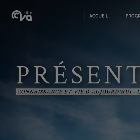
ACCUEIL
PROG
Accueil
Progr
Présentation CVA
Archi
Adhérentes
Nos s
PRÉSEN
L'équipe
Les c
Lieu des conférences
Nos e
CONNAISSANCE ET VIE D'AUJOURD'HUI - 