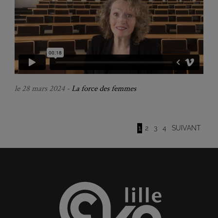
le 28 mars 2024 -
La force des femmes
1
2
3
4
SUIVANT