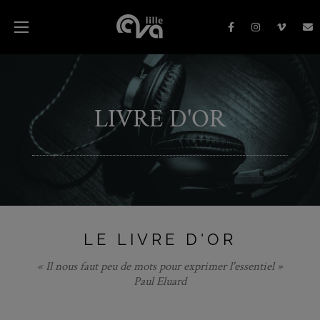
LIVRE D'OR
LE LIVRE D'OR
« Il nous faut peu de mots pour exprimer l'essentiel »
Paul Eluard