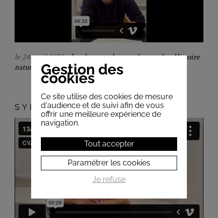
le 24 avril 2025 -
Le plus grand menu du monde - Histoire
Gestion des
naturelle dans nos assiettes
cookies
Ce site utilise des cookies de mesure
d'audience et de suivi afin de vous
SYLVIE CHOKRON
offrir une meilleure expérience de
navigation.
Tout accepter
Paramétrer les cookies
Je refuse