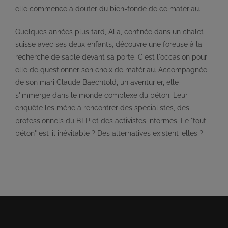
elle commence à douter du bien-fondé de ce matériau.
Quelques années plus tard, Alia, confinée dans un chalet
suisse avec ses deux enfants, découvre une foreuse à la
recherche de sable devant sa porte. C'est l'occasion pour
elle de questionner son choix de matériau. Accompagnée
de son mari Claude Baechtold, un aventurier, elle
s'immerge dans le monde complexe du béton. Leur
enquête les mène à rencontrer des spécialistes, des
professionnels du BTP et des activistes informés. Le "tout
béton" est-il inévitable ? Des alternatives existent-elles ?