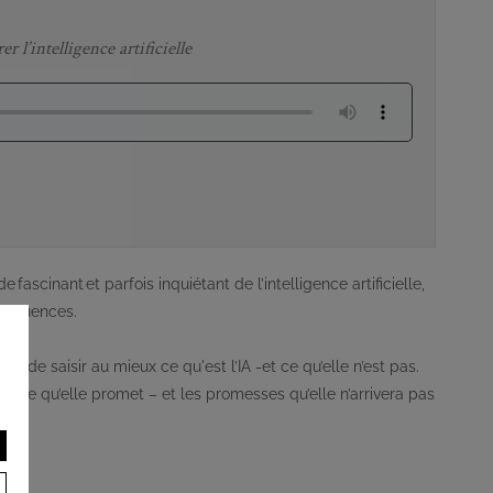
er l’intelligence artificielle
ascinant et parfois inquiétant de l’intelligence artificielle,
nséquences.
e de saisir au mieux ce qu'est l’IA -et ce qu’elle n’est pas.
r. Ce qu’elle promet – et les promesses qu’elle n’arrivera pas