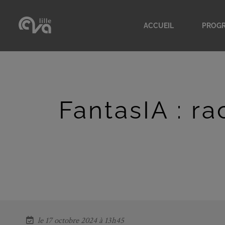
ACCUEIL
PROG
Accueil
Progr
Présentation CVA
Archi
Adhérentes
Nos s
L'équipe
Les c
FantasIA : ra
Lieu des conférences
Nos e
le 17 octobre 2024 à 13h45