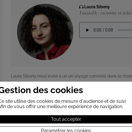
Laura Sibony
FantasIA : raconter et éclair
Laura Sibony nous invite à un un voyage convivial dans le monde f
ses principaux concepts, ses ressources, ses enjeux et ses co
Gestion des cookies
Loin du discours théorique, notre conférencière va nous permettr
Ce site utilise des cookies de mesure d'audience et de suivi
Ce qu’elle peut changer – et ce qu’elle ne pourra jamais change
afin de vous offrir une meilleure expérience de navigation.
à tenir.
Tout accepter
Paramétrer les cookies