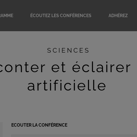
RAMME
ÉCOUTEZ LES CONFÉRENCES
ADHÉREZ
amme en cours
ves
SCIENCES
orties
onférenciers
conter et éclairer 
scapades parisiennes
artificielle
ECOUTER LA CONFÉRENCE