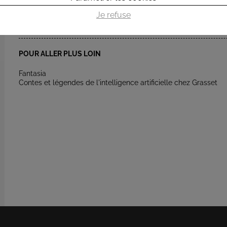
Je refuse
POUR ALLER PLUS LOIN
Fantasia
Contes et légendes de l'intelligence artificielle chez Grasset