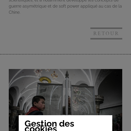
scientifiques, et a notamment développé les concepts de
guerre asymétrique et de soft power appliqué au cas de la
Chine.
RETOUR
Gestion des
cookies