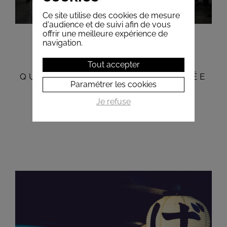
Ce site utilise des cookies de mesure
d'audience et de suivi afin de vous
offrir une meilleure expérience de
navigation.
BARTHÉLÉMY COURMONT
Tout accepter
QUEL AVENIR POUR LA CORÉE
Paramétrer les cookies
DU NORD
Je refuse
le 15 octobre 2020