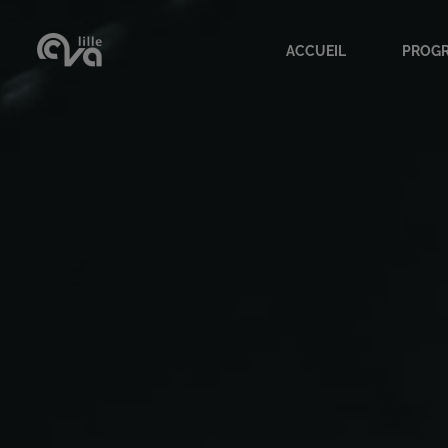
ACCUEIL
PROG
Accueil
Progr
Présentation CVA
Archi
Adhérentes
Nos s
L'équipe
Les c
Lieu des conférences
Nos e