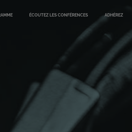
RAMME
ÉCOUTEZ LES CONFÉRENCES
ADHÉREZ
amme en cours
ves
orties
onférenciers
scapades parisiennes