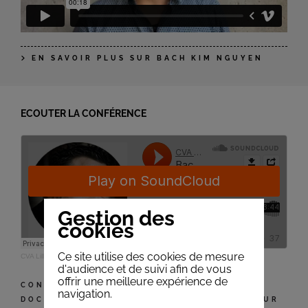
EN SAVOIR PLUS SUR BACH KIM NGUYEN
ECOUTER LA CONFÉRENCE
Gestion des
cookies
Ce site utilise des cookies de mesure
CVA Lille
·
Le monde peut-il survivre aux abeilles ?
d'audience et de suivi afin de vous
offrir une meilleure expérience de
CONFÉRENCE DE BACH KIM NGUYEN : LE
navigation.
DOCTEUR BACH KIM NGUYEN EST DÉTENTEUR