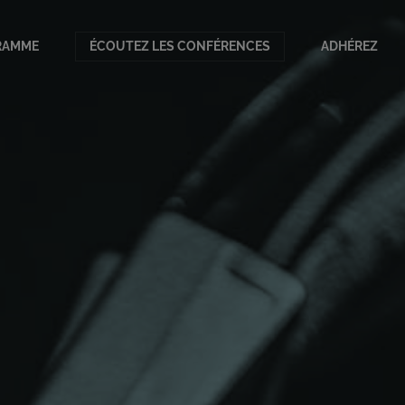
RAMME
ÉCOUTEZ LES CONFÉRENCES
ADHÉREZ
amme en cours
ves
orties
onférenciers
scapades parisiennes