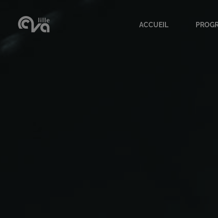
ACCUEIL
PROG
Accueil
Progr
Présentation CVA
Archi
Adhérentes
Nos s
L'équipe
Les c
Lieu des conférences
Nos e