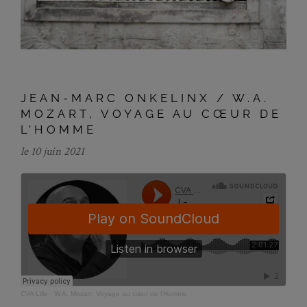
JEAN-MARC ONKELINX / W.A.
MOZART, VOYAGE AU CŒUR DE
L’HOMME
le 10 juin 2021
CVA Lille
·
W.A. Mozart, Voyage au cœur de l’Homme